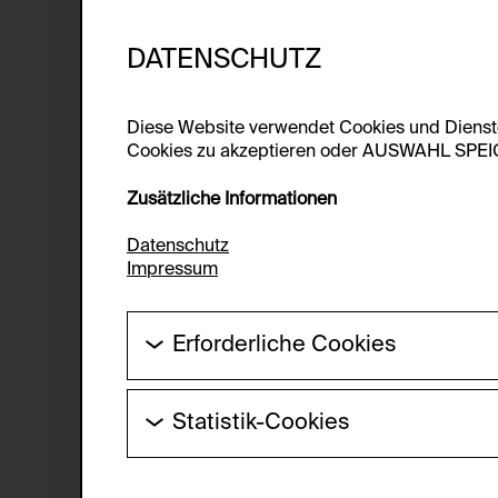
DATENSCHUTZ
Diese Website verwendet Cookies und Diens
Cookies zu akzeptieren oder AUSWAHL SPEICHE
Zusätzliche Informationen
Datenschutz
Impressum
Erforderliche Cookies
Diese Cookies werden benötigt um die Gr
werden.
Statistik-Cookies
HTTP Cookie:
Diese Cookies ermöglichen es Besucher:i
laufend verbessert werden kann. Die Da
Verwendungszweck: