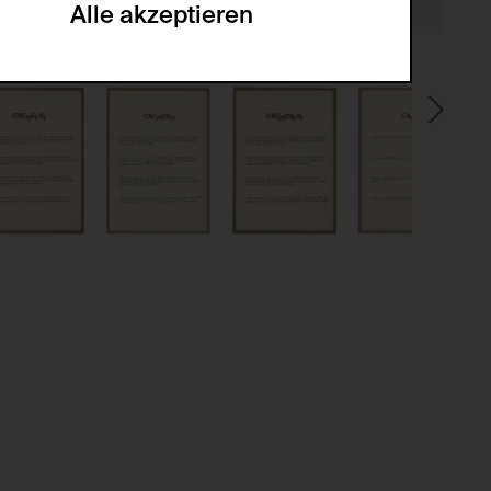
Alle akzeptieren
gabe zur Sammlung von Daten und deren
sucher:innen auf der Webseite.
gery (CSRF)" Angriffen über das
nummer um Besucher:innen über mehrere
 können.
ter Benutzer:innen
kationsnummer um unterschiedliche