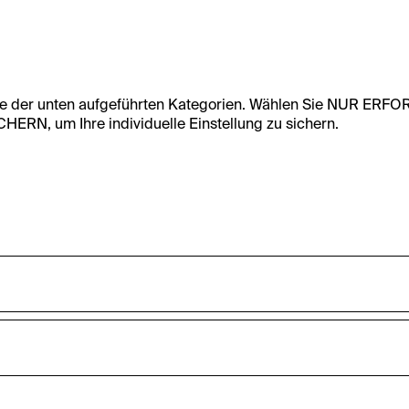
te der unten aufgeführten Kategorien. Wählen Sie NUR ERF
RN, um Ihre individuelle Einstellung zu sichern.
undfunktionalität dieser Website zu ermöglichen. Diese Cooki
accepted_optional_cookies_24723
nnen-Statistiken zu erfassen sowie das Benutzer:innenverhalt
ten werden anonym gehalten.
Dieses Cookie speichert Informationen, welc