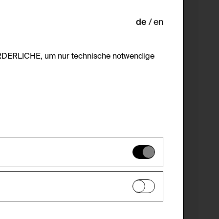
de
en
ORDERLICHE, um nur technische notwendige
es können daher nicht deaktiviert
en zu analysieren, damit die Website
he optionalen Cookies akzeptiert oder