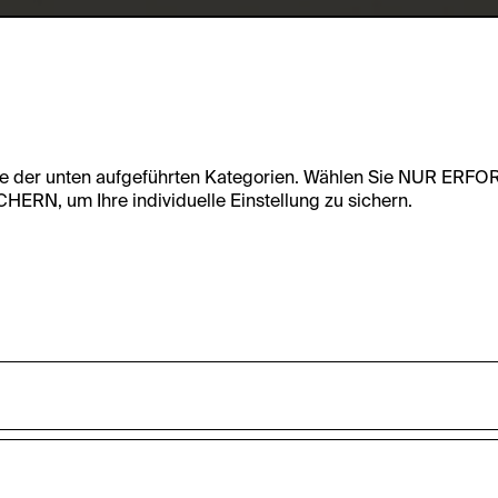
te der unten aufgeführten Kategorien. Wählen Sie NUR ERF
RN, um Ihre individuelle Einstellung zu sichern.
undfunktionalität dieser Website zu ermöglichen. Diese Cooki
accepted_optional_cookies_24723