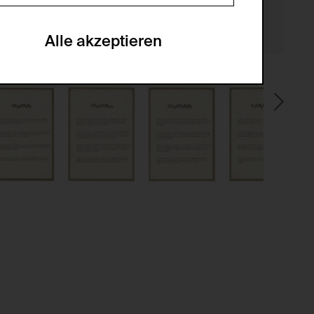
en zu analysieren, damit die Website
he optionalen Cookies akzeptiert oder
Alle akzeptieren
gabe zur Sammlung von Daten und deren
sucher:innen auf der Webseite.
gery (CSRF)" Angriffen über das
nummer um Besucher:innen über mehrere
 können.