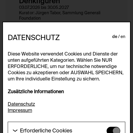
Denkfiguren
03.07.2026 bis 30.05.2027
Kurator: Jürgen Tabor, Sammlung Generali
Foundation
Ausstellungsort: Museum der Moderne Salzburg,
Rupertinum, Generali Foundation
DATENSCHUTZ
de
en
Studienzentrum
Diese Website verwendet Cookies und Dienste der
unten aufgeführten Kategorien. Wählen Sie NUR
Sammlung
ERFORDERLICHE, um nur technische notwendige
alle ansehen
Cookies zu akzeptieren oder AUSWAHL SPEICHERN,
um Ihre individuelle Einstellung zu sichern.
Zusätzliche Informationen
Datenschutz
Impressum
Erforderliche Cookies