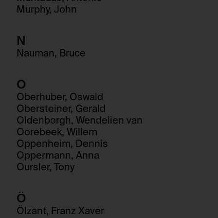
session_identifier
Murphy, John
Verwendungszweck:
HTTP Cookie:
Speichert ID der aktuellen Session eingeloggter
_pk_ses*
Benutzer:innen
N
Verwendungszweck:
Domain:
Nauman, Bruce
Speichert eine eindeutige
foundation.generali.at
Sessionidentifikationsnummer um
Speicherdauer:
unterschiedliche Besuche der gleichen
O
Besucher:innen unterscheiden zu können.
2 Wochen
Oberhuber, Oswald
Domain:
Drittanbieter:
Obersteiner, Gerald
foundation.generali.at
Nein
Oldenborgh, Wendelien van
Speicherdauer:
Oorebeek, Willem
Session
Oppenheim, Dennis
Oppermann, Anna
Drittanbieter:
Oursler, Tony
Nein
Ö
Ölzant, Franz Xaver