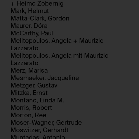
+ Heimo Zobernig
/de/datenschutz/
Nein
Mark, Helmut
Besitzer:
Matta-Clark, Gordon
NOUS Wissensmanagement GmbH
Maurer, Dóra
HTTP Cookie:
McCarthy, Paul
csrf_protection_cookie
Melitopoulos, Angela + Maurizio
HTTP Cookie:
Verwendungszweck:
Lazzarato
_pk_id*
Mechanismus um vor "Cross Site Request Forgery
Melitopoulos, Angela mit Maurizio
(CSRF)" Angriffen über das Absenden von
Verwendungszweck:
Formularen zu schützen.
Lazzarato
Speichert eine eindeutige Identifikationsnummer
Merz, Marisa
Domain:
um Besucher:innen über mehrere
Mesmaeker, Jacqueline
Webseitenbesuche hinweg identifizieren zu
foundation.generali.at
können.
Metzger, Gustav
Speicherdauer:
Domain:
Mitzka, Ernst
1 Jahr
Montano, Linda M.
foundation.generali.at
Drittanbieter:
Morris, Robert
Speicherdauer:
Nein
Morton, Ree
13 Monate
Moser-Wagner, Gertrude
Drittanbieter:
Moswitzer, Gerhardt
HTTP Cookie:
Nein
Muntadas, Antonio