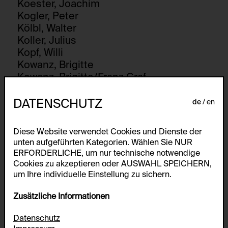
Koester, Joachim
Kogler, Peter
Kölbl, Walter
Koller, Julius
Kopf, Willi
Kowanz, Brigitte
Kowanz, Brigitte/Franz Graf
Kowanz, Karl
Kowanz-Kocer, Renate
DATENSCHUTZ
de
en
Kozlowski, Jaroslaw
Krasinski, Edward
Diese Website verwendet Cookies und Dienste der
Kriesche, Richard
unten aufgeführten Kategorien. Wählen Sie NUR
Kubelka vom Gröller, Friedl
ERFORDERLICHE, um nur technische notwendige
Kubota, Shigeko
Cookies zu akzeptieren oder AUSWAHL SPEICHERN,
Kupelwieser, Hans
um Ihre individuelle Einstellung zu sichern.
Zusätzliche Informationen
L
Datenschutz
Lamelas, David