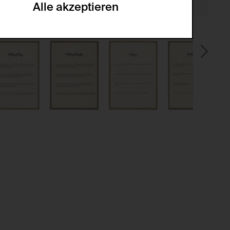
Alle akzeptieren
gabe zur Sammlung von Daten und deren
sucher:innen auf der Webseite.
gery (CSRF)" Angriffen über das
nummer um Besucher:innen über mehrere
 können.
ter Benutzer:innen
kationsnummer um unterschiedliche