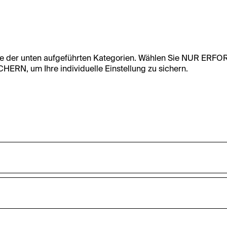
te der unten aufgeführten Kategorien. Wählen Sie NUR ERF
RN, um Ihre individuelle Einstellung zu sichern.
undfunktionalität dieser Website zu ermöglichen. Diese Cooki
accepted_optional_cookies_24723
nnen-Statistiken zu erfassen sowie das Benutzer:innenverhalt
ten werden anonym gehalten.
Dieses Cookie speichert Informationen, welc