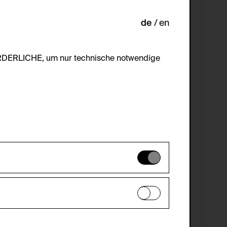
de
en
ORDERLICHE, um nur technische notwendige
es können daher nicht deaktiviert
en zu analysieren, damit die Website
he optionalen Cookies akzeptiert oder