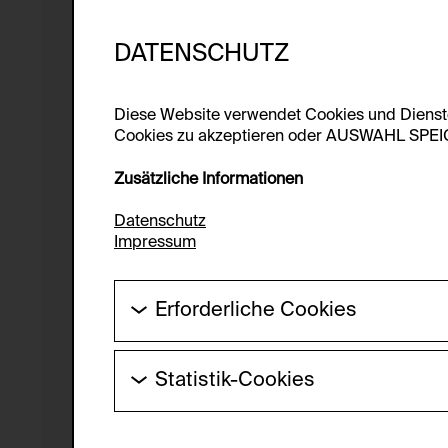
DATENSCHUTZ
Diese Website verwendet Cookies und Diens
Cookies zu akzeptieren oder AUSWAHL SPEICHE
Zusätzliche Informationen
Datenschutz
Impressum
Erforderliche Cookies
Diese Cookies werden benötigt um die Gr
werden.
Statistik-Cookies
HTTP Cookie:
Diese Cookies ermöglichen es Besucher:i
laufend verbessert werden kann. Die Da
Verwendungszweck: