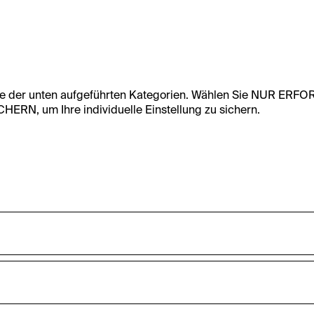
te der unten aufgeführten Kategorien. Wählen Sie NUR ERF
RN, um Ihre individuelle Einstellung zu sichern.
undfunktionalität dieser Website zu ermöglichen. Diese Cooki
accepted_optional_cookies_24723
nnen-Statistiken zu erfassen sowie das Benutzer:innenverhalt
ten werden anonym gehalten.