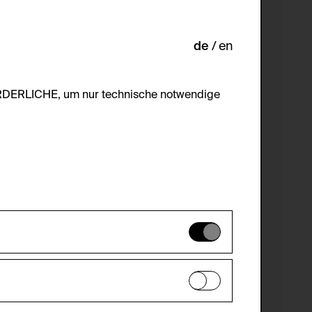
de
en
ORDERLICHE, um nur technische notwendige
es können daher nicht deaktiviert
en zu analysieren, damit die Website