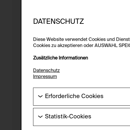
DATENSCHUTZ
Diese Website verwendet Cookies und Diens
Cookies zu akzeptieren oder AUSWAHL SPEICHE
Zusätzliche Informationen
Datenschutz
Impressum
Erforderliche Cookies
Diese Cookies werden benötigt um die Gr
werden.
Statistik-Cookies
HTTP Cookie:
Diese Cookies ermöglichen es Besucher:i
laufend verbessert werden kann. Die Da