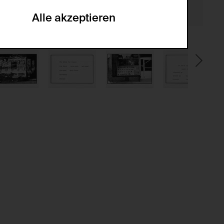
he optionalen Cookies akzeptiert oder
Alle akzeptieren
gabe zur Sammlung von Daten und deren
sucher:innen auf der Webseite.
gery (CSRF)" Angriffen über das
nummer um Besucher:innen über mehrere
 können.
ter Benutzer:innen