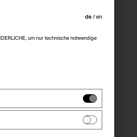
de
en
ORDERLICHE, um nur technische notwendige
es können daher nicht deaktiviert
en zu analysieren, damit die Website
he optionalen Cookies akzeptiert oder