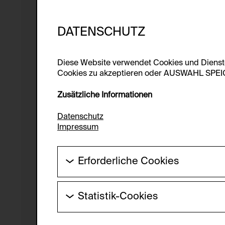
DATENSCHUTZ
Diese Website verwendet Cookies und Diens
Cookies zu akzeptieren oder AUSWAHL SPEICHE
Zusätzliche Informationen
Datenschutz
Impressum
Erforderliche Cookies
Diese Cookies werden benötigt um die Gr
werden.
Statistik-Cookies
HTTP Cookie:
Diese Cookies ermöglichen es Besucher:i
laufend verbessert werden kann. Die Da
Verwendungszweck: