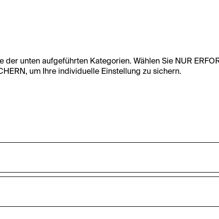
te der unten aufgeführten Kategorien. Wählen Sie NUR ERF
RN, um Ihre individuelle Einstellung zu sichern.
undfunktionalität dieser Website zu ermöglichen. Diese Cooki
accepted_optional_cookies_24723
nnen-Statistiken zu erfassen sowie das Benutzer:innenverhalt
ten werden anonym gehalten.
Dieses Cookie speichert Informationen, welc