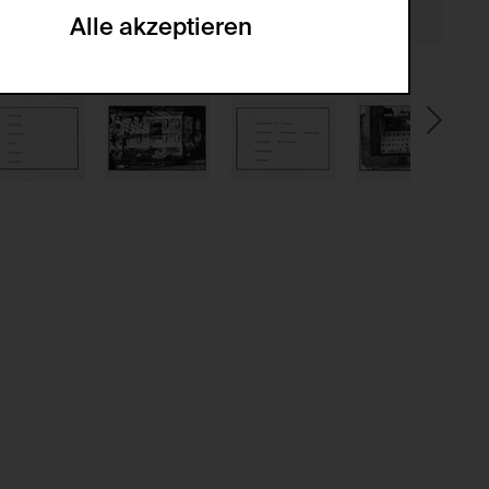
Alle akzeptieren
gabe zur Sammlung von Daten und deren
sucher:innen auf der Webseite.
gery (CSRF)" Angriffen über das
nummer um Besucher:innen über mehrere
 können.
ter Benutzer:innen