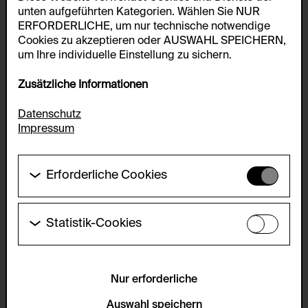
unten aufgeführten Kategorien. Wählen Sie NUR
ERFORDERLICHE, um nur technische notwendige
Cookies zu akzeptieren oder AUSWAHL SPEICHERN,
um Ihre individuelle Einstellung zu sichern.
Zusätzliche Informationen
Datenschutz
Impressum
Erforderliche Cookies
Diese Cookies werden benötigt um die
Grundfunktionalität dieser Website zu ermöglichen.
Diese Cookies können daher nicht deaktiviert
Statistik-Cookies
werden.
Diese Cookies ermöglichen es Besucher:innen-
Statistiken zu erfassen sowie das
HTTP Cookie:
Benutzer:innenverhalten zu analysieren, damit die
accepted_optional_cookies_24723
Website laufend verbessert werden kann. Die Daten
Nur erforderliche
werden anonym gehalten.
Verwendungszweck:
Auswahl speichern