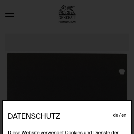
Relocated Planes I: Indoor Series, 6/69
DATENSCHUTZ
de
en
Diese Website verwendet Cookies und Dienste der