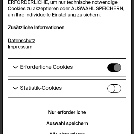
ERFORDERLICHE, um nur technische notwendige
Cookies zu akzeptieren oder AUSWAHL SPEICHERN,
um Ihre individuelle Einstellung zu sichern.
Zusätzliche Informationen
Datenschutz
Impressum
Erforderliche Cookies
Diese Cookies werden benötigt um die
Grundfunktionalität dieser Website zu ermöglichen.
Diese Cookies können daher nicht deaktiviert
Statistik-Cookies
werden.
Diese Cookies ermöglichen es Besucher:innen-
Statistiken zu erfassen sowie das
HTTP Cookie:
Benutzer:innenverhalten zu analysieren, damit die
accepted_optional_cookies_24723
Website laufend verbessert werden kann. Die Daten
Nur erforderliche
werden anonym gehalten.
Verwendungszweck:
Auswahl speichern
Dieses Cookie speichert Informationen, welche
Servicename:
optionalen Cookies akzeptiert oder zurückgewiesen