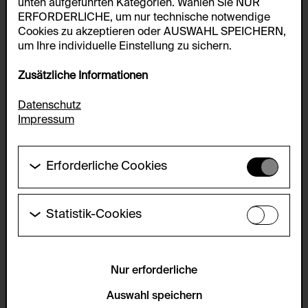
unten aufgeführten Kategorien. Wählen Sie NUR
ERFORDERLICHE, um nur technische notwendige
Cookies zu akzeptieren oder AUSWAHL SPEICHERN,
um Ihre individuelle Einstellung zu sichern.
Zusätzliche Informationen
Datenschutz
Impressum
Erforderliche Cookies
Diese Cookies werden benötigt um die
Grundfunktionalität dieser Website zu ermöglichen.
Diese Cookies können daher nicht deaktiviert
Statistik-Cookies
werden.
Diese Cookies ermöglichen es Besucher:innen-
Statistiken zu erfassen sowie das
HTTP Cookie:
Benutzer:innenverhalten zu analysieren, damit die
accepted_optional_cookies_24723
Website laufend verbessert werden kann. Die Daten
Nur erforderliche
werden anonym gehalten.
Verwendungszweck:
Auswahl speichern
Dieses Cookie speichert Informationen, welche
Servicename: