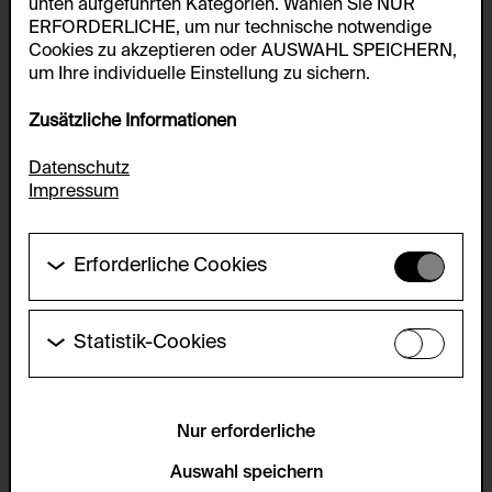
unten aufgeführten Kategorien. Wählen Sie NUR
ERFORDERLICHE, um nur technische notwendige
Cookies zu akzeptieren oder AUSWAHL SPEICHERN,
um Ihre individuelle Einstellung zu sichern.
Zusätzliche Informationen
Datenschutz
Impressum
Erforderliche Cookies
Diese Cookies werden benötigt um die
Grundfunktionalität dieser Website zu ermöglichen.
Diese Cookies können daher nicht deaktiviert
Statistik-Cookies
werden.
Diese Cookies ermöglichen es Besucher:innen-
Statistiken zu erfassen sowie das
HTTP Cookie:
Benutzer:innenverhalten zu analysieren, damit die
accepted_optional_cookies_24723
Website laufend verbessert werden kann. Die Daten
Nur erforderliche
werden anonym gehalten.
Verwendungszweck:
Auswahl speichern
Dieses Cookie speichert Informationen, welche
Servicename: