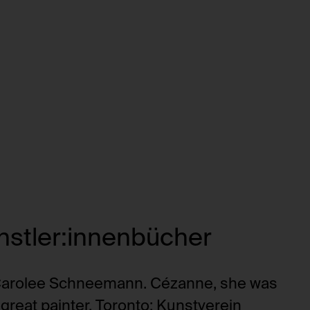
nstler:innenbücher
arolee Schneemann. Cézanne, she was
 great painter. Toronto: Kunstverein