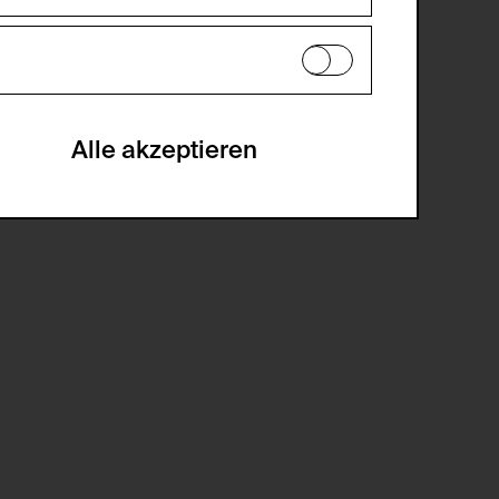
es können daher nicht deaktiviert
en zu analysieren, damit die Website
he optionalen Cookies akzeptiert oder
Alle akzeptieren
gabe zur Sammlung von Daten und deren
sucher:innen auf der Webseite.
gery (CSRF)" Angriffen über das
nummer um Besucher:innen über mehrere
 können.