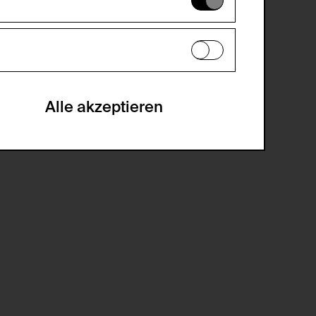
es können daher nicht deaktiviert
en zu analysieren, damit die Website
he optionalen Cookies akzeptiert oder
Alle akzeptieren
gabe zur Sammlung von Daten und deren
sucher:innen auf der Webseite.
gery (CSRF)" Angriffen über das
nummer um Besucher:innen über mehrere
 können.