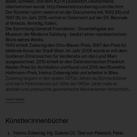
Basel, Schweiz, und dem K21 in Düsseldorf, Deutschland,
übernommen wurde. http://www.heimozobernig.com/bio.htm
Der Künstler nahm zweimal an der Documenta teil, 1992 (IX) und
1997 (X). Im Jahr 2015 vertrat er Österreich auf der 56. Biennale
di Venezia, Venedig, Italien.
Die Sammlung Generali Foundation - Dauerleihgabe am
Museum der Moderne Salzburg - besitzt einen repräsentativen
Block seines Werks.
1993 erhielt Zobernig den Otto-Mauer-Preis, 1997 den Preis für
bildende Kunst der Stadt Wien. Im Jahr 2009 wurde er mit dem
Goldenen Ehrenzeichen für Verdienste um das Land Wien
ausgezeichnet. 2010 erhielt er den Österreichischen Friedrich
Kiesler-Preis für Architektur und Kunst und 2016 den Roswitha
Haftmann-Preis. Heimo Zobernig lebt und arbeitet in Wien.
Zobernig begann in den späten 1970er Jahren als Bühnenbildner
und trat in Performances auf. Mitte der 1980er Jahre malte er
abstrakt und untersuchte geometrische Mechanismen hinsichtlich
ihrer Interpretation. Die Auseinandersetzung mit Farben und
mehr lesen
überlieferten Systemen führte ihn zur Entwicklung einer eigenen
Farbenlehre. Zobernig setzt sich kritisch mit tradierten
Regelsystemen auseinander, insbesondere mit den
Rahmenbedingungen von Kunst. In Anlehnung an die Minimal Art
Künstler:innenbücher
der 1960er Jahre zeigen seine Werke eine klare, reduzierte
Formensprache, wobei er ihren typischen Perfektionismus gezielt
Heimo Zobernig. Hg. Galerie CC. Text von Pakesch, Peter.
unterwandert. Er bevorzugt Industriematerialien, wie Pressspan und