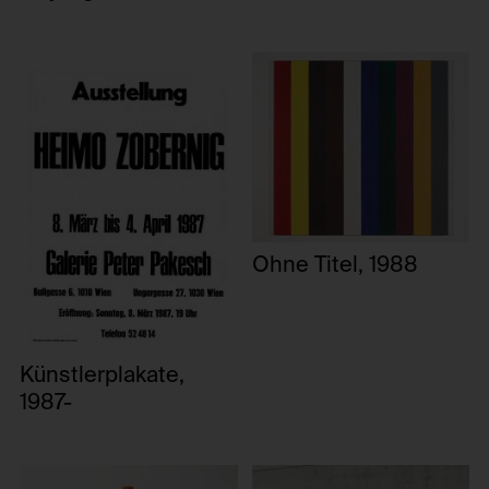
aus- und eingeblendet. In jedem Fall inszeniert Zobernig den Blick
durch die elementare Prä-senz des Gezeigten zugunsten einer
Verdichtung. Gleichrangig in seinem künstlerischen Schaffen
zeigen sich die visuell wahrnehmbaren Eigenschaften des
bewegten Bildes als Idee einer an das Auge adressierten Kunst
reflektiert, wobei sich die Botschaft möglicher Inhalte auf dem
Prüfstand befindet. Zobernig vermittelt auch in seinen Videos keine
dahinter liegende Wahrheit, sondern maskiert jenseits von
Symbolismus Konstruktionen, mit denen er spielt. Insofern
bekräftigen die Videowerke sein Bekenntnis gegen die
Konventionen der visuellen Sprachlichkeit von Kunst. (Doris
Leutgeb)
Ohne Titel, 1988
Künstlerplakate,
1987-