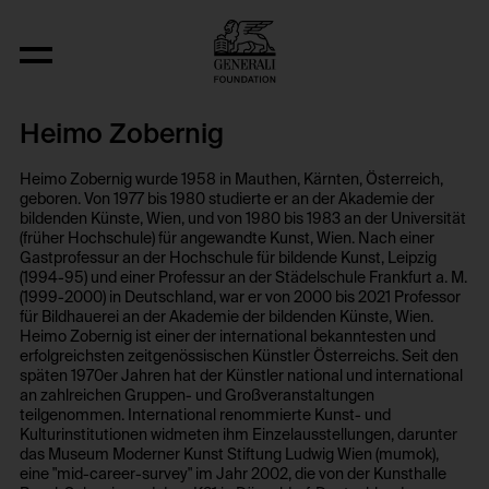
Objekt Typ
Heimo Zobernig
Heimo Zobernig wurde 1958 in Mauthen, Kärnten, Österreich,
geboren. Von 1977 bis 1980 studierte er an der Akademie der
bildenden Künste, Wien, und von 1980 bis 1983 an der Universität
(früher Hochschule) für angewandte Kunst, Wien. Nach einer
Gastprofessur an der Hochschule für bildende Kunst, Leipzig
(1994-95) und einer Professur an der Städelschule Frankfurt a. M.
(1999-2000) in Deutschland, war er von 2000 bis 2021 Professor
für Bildhauerei an der Akademie der bildenden Künste, Wien.
Heimo Zobernig ist einer der international bekanntesten und
erfolgreichsten zeitgenössischen Künstler Österreichs. Seit den
späten 1970er Jahren hat der Künstler national und international
an zahlreichen Gruppen- und Großveranstaltungen
teilgenommen. International renommierte Kunst- und
Kulturinstitutionen widmeten ihm Einzelausstellungen, darunter
das Museum Moderner Kunst Stiftung Ludwig Wien (mumok),
eine "mid-career-survey" im Jahr 2002, die von der Kunsthalle