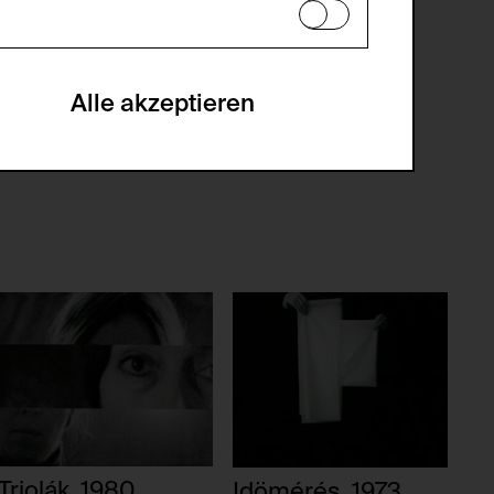
en zu analysieren, damit die Website
he optionalen Cookies akzeptiert oder
Alle akzeptieren
gabe zur Sammlung von Daten und deren
sucher:innen auf der Webseite.
gery (CSRF)" Angriffen über das
nummer um Besucher:innen über mehrere
 können.
Triolák, 1980
Idömérés, 1973