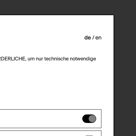
de
en
ORDERLICHE, um nur technische notwendige
es können daher nicht deaktiviert