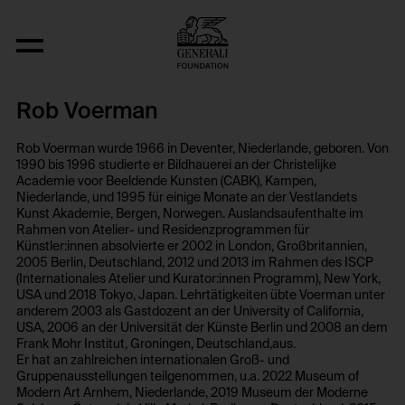
Rob Voerman
Rob Voerman wurde 1966 in Deventer, Niederlande, geboren. Von
1990 bis 1996 studierte er Bildhauerei an der Christelijke
Academie voor Beeldende Kunsten (CABK), Kampen,
Niederlande, und 1995 für einige Monate an der Vestlandets
Kunst Akademie, Bergen, Norwegen. Auslandsaufenthalte im
Rahmen von Atelier- und Residenzprogrammen für
Künstler:innen absolvierte er 2002 in London, Großbritannien,
2005 Berlin, Deutschland, 2012 und 2013 im Rahmen des ISCP
(Internationales Atelier und Kurator:innen Programm), New York,
USA und 2018 Tokyo, Japan. Lehrtätigkeiten übte Voerman unter
anderem 2003 als Gastdozent an der University of California,
USA, 2006 an der Universität der Künste Berlin und 2008 an dem
Frank Mohr Institut, Groningen, Deutschland,aus.
Er hat an zahlreichen internationalen Groß- und
Gruppenausstellungen teilgenommen, u.a. 2022 Museum of
Modern Art Arnhem, Niederlande, 2019 Museum der Moderne