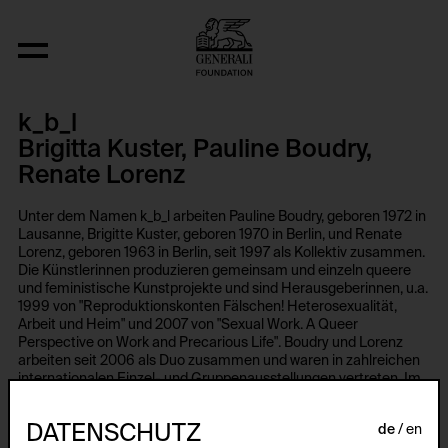
k_b_l
Brigitta Kuster, Pauline Boudry,
Renate Lorenz
Unter dem Namen k_b_l arbeiten Pauline Boudry, geboren 1972 in
Lausanne, Brigitte Kuster, geboren 1970 in Berlin, und Renate
Lorenz, geboren 1963 in Berlin, seit 1997 als Kollektiv zusammen.
Die Künstlerinnen produzieren gemeinsam und einzeln queere
und feministische Kunstprojekte und sind Herausgeberinnen, u.a.
1999 von "Reproduktionskonten Fälschen! Heterosexualität,
Arbeit und Heim" und 2007 von "Sexual Work. A Queer
Perspective on Work and Precarious Life". Boudry und Lorenz
arbeiten seit 2006 als Duo zusammen und waren in zahlreichen
internationalen Einzel- und Gruppenausstellungen vertreten. Im
Jahr 2020 waren sie im Philadelphia Museum of Art und 2019 im
Schweizer Pavillon der Biennale di Venezia zu sehen. Ihre
DATENSCHUTZ
de
en
Performances wurden 2017 bei Participant, New York,