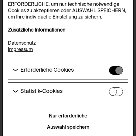
ERFORDERLICHE, um nur technische notwendige
Cookies zu akzeptieren oder AUSWAHL SPEICHERN,
um Ihre individuelle Einstellung zu sichern.
Zusätzliche Informationen
Datenschutz
Impressum
Erforderliche Cookies
Diese Cookies werden benötigt um die
Grundfunktionalität dieser Website zu ermöglichen.
Diese Cookies können daher nicht deaktiviert
Statistik-Cookies
werden.
Diese Cookies ermöglichen es Besucher:innen-
Statistiken zu erfassen sowie das
HTTP Cookie:
Benutzer:innenverhalten zu analysieren, damit die
accepted_optional_cookies_24723
Website laufend verbessert werden kann. Die Daten
Nur erforderliche
werden anonym gehalten.
Verwendungszweck:
Auswahl speichern
Dieses Cookie speichert Informationen, welche
Servicename:
optionalen Cookies akzeptiert oder zurückgewiesen