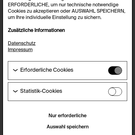
ERFORDERLICHE, um nur technische notwendige
Cookies zu akzeptieren oder AUSWAHL SPEICHERN,
um Ihre individuelle Einstellung zu sichern.
Zusätzliche Informationen
Datenschutz
Impressum
Erforderliche Cookies
Diese Cookies werden benötigt um die
Grundfunktionalität dieser Website zu ermöglichen.
Diese Cookies können daher nicht deaktiviert
Statistik-Cookies
werden.
Diese Cookies ermöglichen es Besucher:innen-
Statistiken zu erfassen sowie das
HTTP Cookie:
Benutzer:innenverhalten zu analysieren, damit die
accepted_optional_cookies_24723
Website laufend verbessert werden kann. Die Daten
Nur erforderliche
werden anonym gehalten.
Verwendungszweck:
Auswahl speichern
Dieses Cookie speichert Informationen, welche
Servicename: