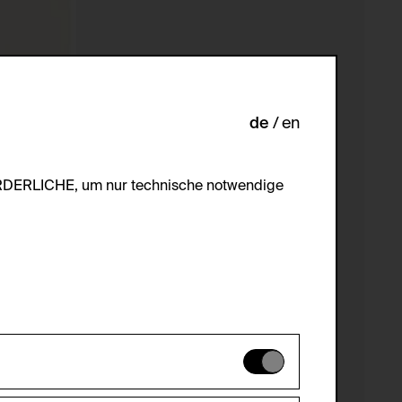
de
en
ORDERLICHE, um nur technische notwendige
es können daher nicht deaktiviert