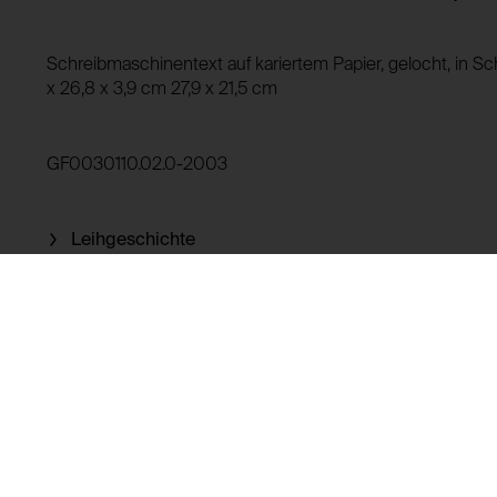
HTTP Cookie:
Verwendungszweck:
HTTP Cookie:
Schreibmaschinentext auf kariertem Papier, gelocht, in S
Domain:
x 26,8 x 3,9 cm 27,9 x 21,5 cm
Verwendungszweck:
Speicherdauer:
Drittanbieter:
Domain:
GF0030110.02.0-2003
Speicherdauer:
Drittanbieter:
Leihgeschichte