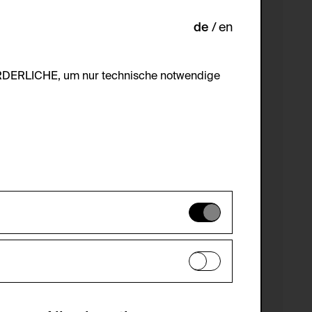
de
en
ORDERLICHE, um nur technische notwendige
es können daher nicht deaktiviert
en zu analysieren, damit die Website
he optionalen Cookies akzeptiert oder