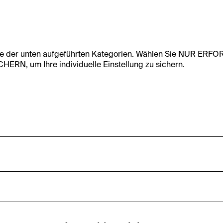
te der unten aufgeführten Kategorien. Wählen Sie NUR ERF
RN, um Ihre individuelle Einstellung zu sichern.
undfunktionalität dieser Website zu ermöglichen. Diese Cooki
accepted_optional_cookies_24723
nnen-Statistiken zu erfassen sowie das Benutzer:innenverhalt
ten werden anonym gehalten.
Dieses Cookie speichert Informationen, welc
zurückgewiesen wurden.