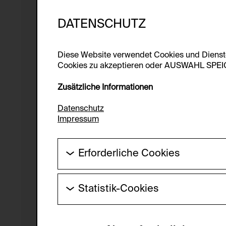
DATENSCHUTZ
Diese Website verwendet Cookies und Diens
Cookies zu akzeptieren oder AUSWAHL SPEICHE
Zusätzliche Informationen
Datenschutz
Impressum
Erforderliche Cookies
Diese Cookies werden benötigt um die Gr
werden.
Statistik-Cookies
HTTP Cookie:
Diese Cookies ermöglichen es Besucher:i
laufend verbessert werden kann. Die Da
Verwendungszweck: