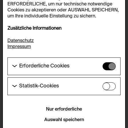
ERFORDERLICHE, um nur technische notwendige
Cookies zu akzeptieren oder AUSWAHL SPEICHERN,
um Ihre individuelle Einstellung zu sichern.
Zusätzliche Informationen
Datenschutz
Impressum
Erforderliche Cookies
Diese Cookies werden benötigt um die
Grundfunktionalität dieser Website zu ermöglichen.
Diese Cookies können daher nicht deaktiviert
Statistik-Cookies
werden.
Diese Cookies ermöglichen es Besucher:innen-
Statistiken zu erfassen sowie das
HTTP Cookie:
Benutzer:innenverhalten zu analysieren, damit die
accepted_optional_cookies_24723
Website laufend verbessert werden kann. Die Daten
Nur erforderliche
werden anonym gehalten.
Verwendungszweck:
Auswahl speichern
Dieses Cookie speichert Informationen, welche
Servicename:
optionalen Cookies akzeptiert oder zurückgewiesen