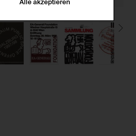
Alle akzeptieren
gabe zur Sammlung von Daten und deren
sucher:innen auf der Webseite.
gery (CSRF)" Angriffen über das
nummer um Besucher:innen über mehrere
 können.
ter Benutzer:innen
kationsnummer um unterschiedliche