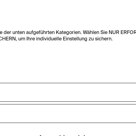
te der unten aufgeführten Kategorien. Wählen Sie NUR ERF
RN, um Ihre individuelle Einstellung zu sichern.
undfunktionalität dieser Website zu ermöglichen. Diese Cooki
accepted_optional_cookies_24723
nnen-Statistiken zu erfassen sowie das Benutzer:innenverhalt
ten werden anonym gehalten.
Dieses Cookie speichert Informationen, welc
zurückgewiesen wurden.