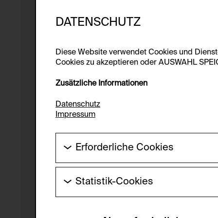
DATENSCHUTZ
Diese Website verwendet Cookies und Diens
Cookies zu akzeptieren oder AUSWAHL SPEICHE
Zusätzliche Informationen
Datenschutz
Impressum
Erforderliche Cookies
Diese Cookies werden benötigt um die Gr
werden.
Statistik-Cookies
HTTP Cookie:
Diese Cookies ermöglichen es Besucher:i
laufend verbessert werden kann. Die Da
Verwendungszweck: