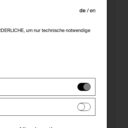
de
en
ORDERLICHE, um nur technische notwendige
es können daher nicht deaktiviert
en zu analysieren, damit die Website
he optionalen Cookies akzeptiert oder