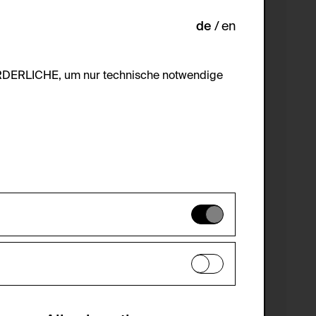
de
en
ORDERLICHE, um nur technische notwendige
es können daher nicht deaktiviert
en zu analysieren, damit die Website
he optionalen Cookies akzeptiert oder