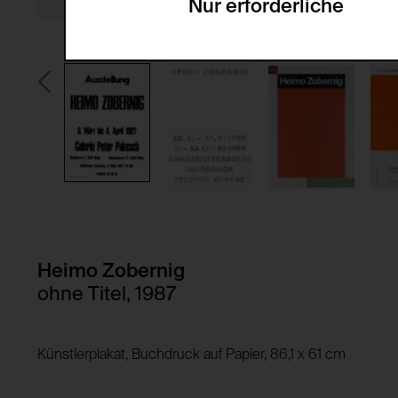
Nur erforderliche
Servicename:
Domain:
Beschreibung:
Speicherdauer:
Drittanbieter:
Privacy Policy:
Besitzer:
HTTP Cookie:
Verwendungszweck:
HTTP Cookie:
Verwendungszweck:
Domain:
Speicherdauer:
Domain:
Drittanbieter:
Heimo Zobernig
Speicherdauer:
ohne Titel, 1987
Drittanbieter:
HTTP Cookie:
Verwendungszweck:
Künstlerplakat, Buchdruck auf Papier, 86,1 x 61 cm
HTTP Cookie:
Domain:
Verwendungszweck: