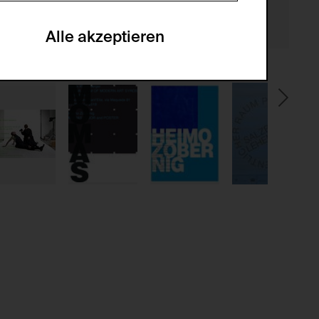
he optionalen Cookies akzeptiert oder
Alle akzeptieren
gabe zur Sammlung von Daten und deren
sucher:innen auf der Webseite.
gery (CSRF)" Angriffen über das
nummer um Besucher:innen über mehrere
 können.
ter Benutzer:innen