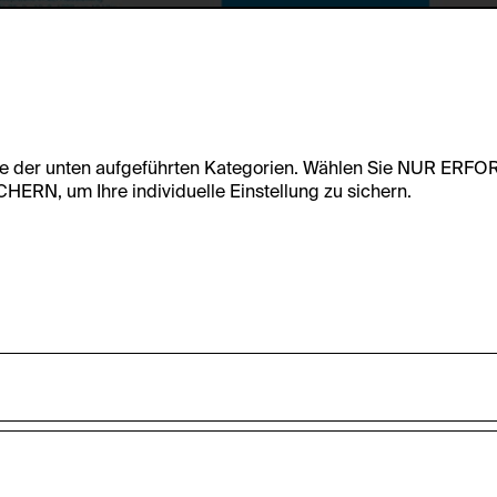
te der unten aufgeführten Kategorien. Wählen Sie NUR ERF
RN, um Ihre individuelle Einstellung zu sichern.
undfunktionalität dieser Website zu ermöglichen. Diese Cooki
accepted_optional_cookies_24723
nnen-Statistiken zu erfassen sowie das Benutzer:innenverhalt