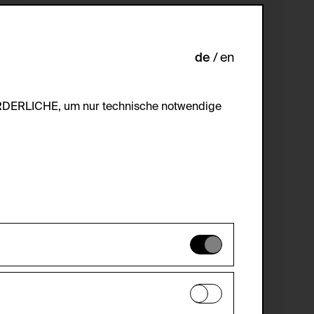
de
en
ORDERLICHE, um nur technische notwendige
es können daher nicht deaktiviert
en zu analysieren, damit die Website