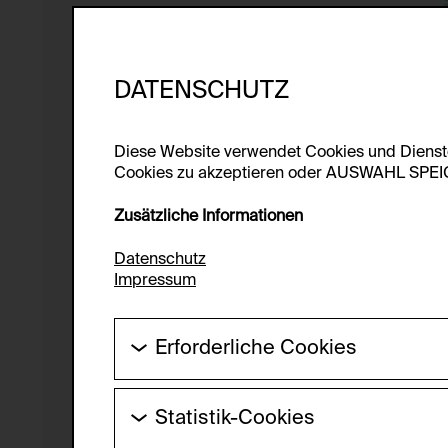
DATENSCHUTZ
Diese Website verwendet Cookies und Diens
Cookies zu akzeptieren oder AUSWAHL SPEICHE
Zusätzliche Informationen
Datenschutz
Impressum
Erforderliche Cookies
Diese Cookies werden benötigt um die Gr
werden.
Statistik-Cookies
HTTP Cookie:
Diese Cookies ermöglichen es Besucher:i