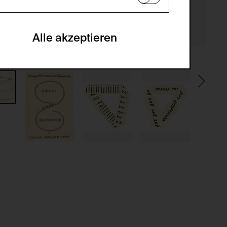
en zu analysieren, damit die Website
he optionalen Cookies akzeptiert oder
Alle akzeptieren
gabe zur Sammlung von Daten und deren
sucher:innen auf der Webseite.
gery (CSRF)" Angriffen über das
nummer um Besucher:innen über mehrere
 können.