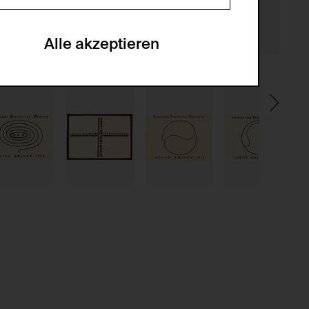
en zu analysieren, damit die Website
he optionalen Cookies akzeptiert oder
Alle akzeptieren
gabe zur Sammlung von Daten und deren
sucher:innen auf der Webseite.
gery (CSRF)" Angriffen über das
nummer um Besucher:innen über mehrere
 können.