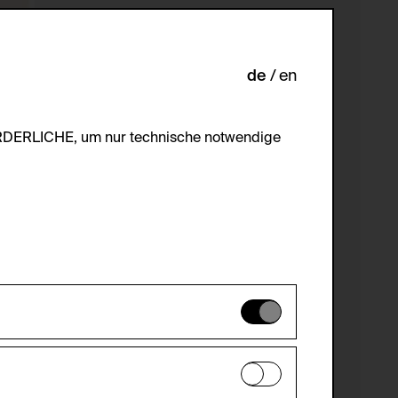
de
en
ORDERLICHE, um nur technische notwendige
es können daher nicht deaktiviert
en zu analysieren, damit die Website