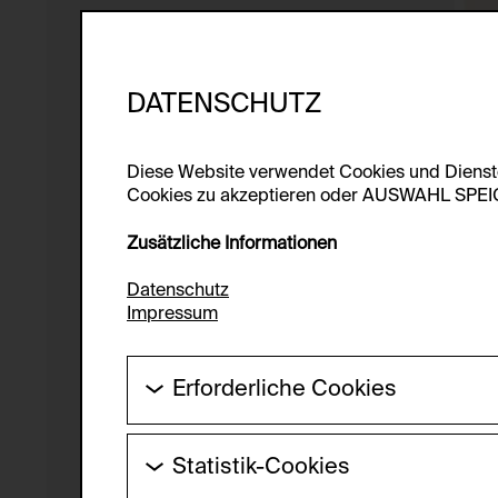
DATENSCHUTZ
Diese Website verwendet Cookies und Diens
Cookies zu akzeptieren oder AUSWAHL SPEICHE
Zusätzliche Informationen
Datenschutz
Impressum
Erforderliche Cookies
Diese Cookies werden benötigt um die Gr
werden.
Statistik-Cookies
HTTP Cookie:
Diese Cookies ermöglichen es Besucher:i