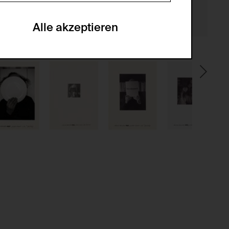
he optionalen Cookies akzeptiert oder
Alle akzeptieren
gabe zur Sammlung von Daten und deren
sucher:innen auf der Webseite.
gery (CSRF)" Angriffen über das
nummer um Besucher:innen über mehrere
 können.
ter Benutzer:innen