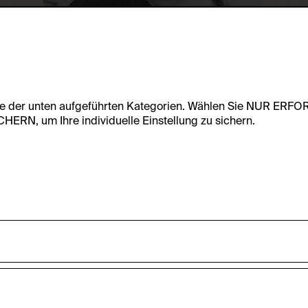
te der unten aufgeführten Kategorien. Wählen Sie NUR ERF
RN, um Ihre individuelle Einstellung zu sichern.
undfunktionalität dieser Website zu ermöglichen. Diese Cooki
accepted_optional_cookies_24723
nnen-Statistiken zu erfassen sowie das Benutzer:innenverhalt