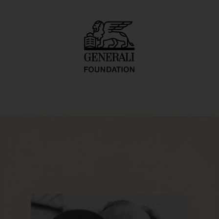
O.-naut J.K. (U.F.O