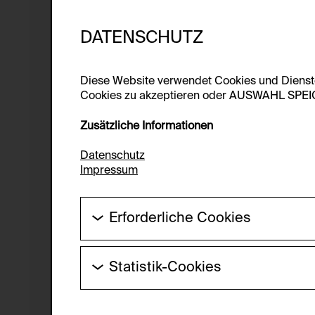
DATENSCHUTZ
Diese Website verwendet Cookies und Diens
Cookies zu akzeptieren oder AUSWAHL SPEICHE
Zusätzliche Informationen
Datenschutz
Impressum
Erforderliche Cookies
Diese Cookies werden benötigt um die Gr
werden.
Statistik-Cookies
HTTP Cookie:
Diese Cookies ermöglichen es Besucher:i
laufend verbessert werden kann. Die Da
Verwendungszweck: