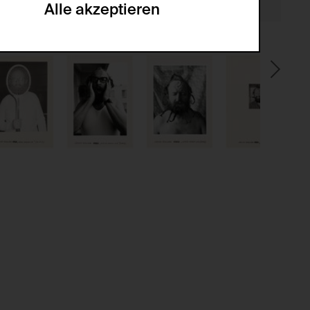
Alle akzeptieren
gabe zur Sammlung von Daten und deren
sucher:innen auf der Webseite.
gery (CSRF)" Angriffen über das
nummer um Besucher:innen über mehrere
 können.
ter Benutzer:innen
kationsnummer um unterschiedliche