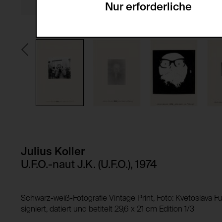
Nur erforderliche
Servicename:
Domain:
Beschreibung:
Speicherdauer:
Drittanbieter:
Privacy Policy:
Besitzer:
HTTP Cookie:
Verwendungszweck:
HTTP Cookie:
Verwendungszweck:
Domain:
Speicherdauer:
Domain:
Julius Koller
Drittanbieter:
Speicherdauer:
U.F.O.-naut J.K. (U.F.O.), 1974
Drittanbieter:
HTTP Cookie:
Schwarz-weiß-Fotografie Vintage Print, Foto: Kvetoslava Ful
Verwendungszweck:
HTTP Cookie:
signiert, datiert und betitelt 29,6 x 21 cm Edition 1/3
Domain:
Verwendungszweck: