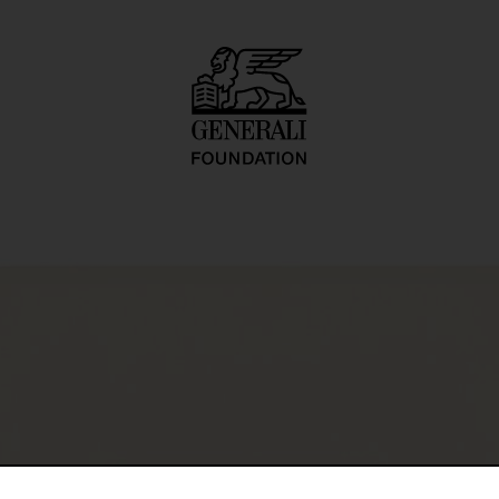
O.-naut J.K. (U.F.O