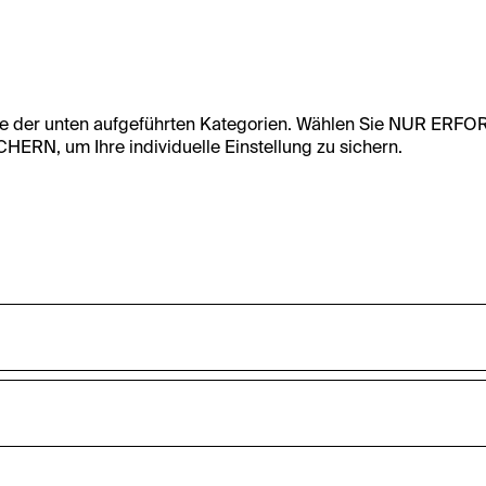
te der unten aufgeführten Kategorien. Wählen Sie NUR ERF
RN, um Ihre individuelle Einstellung zu sichern.
undfunktionalität dieser Website zu ermöglichen. Diese Cooki
accepted_optional_cookies_24723
nnen-Statistiken zu erfassen sowie das Benutzer:innenverhalt
ten werden anonym gehalten.
Dieses Cookie speichert Informationen, welc