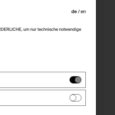
de
en
ORDERLICHE, um nur technische notwendige
es können daher nicht deaktiviert
en zu analysieren, damit die Website
he optionalen Cookies akzeptiert oder