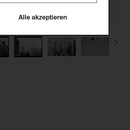
en zu analysieren, damit die Website
he optionalen Cookies akzeptiert oder
Alle akzeptieren
gabe zur Sammlung von Daten und deren
sucher:innen auf der Webseite.
gery (CSRF)" Angriffen über das
nummer um Besucher:innen über mehrere
 können.