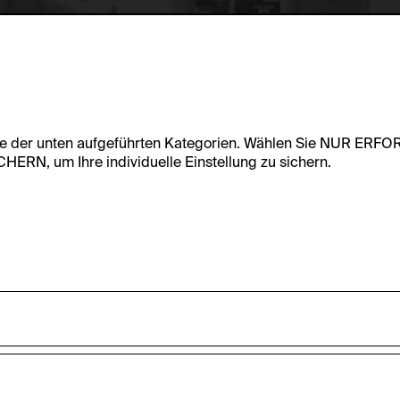
te der unten aufgeführten Kategorien. Wählen Sie NUR ERF
RN, um Ihre individuelle Einstellung zu sichern.
undfunktionalität dieser Website zu ermöglichen. Diese Cooki
accepted_optional_cookies_24723