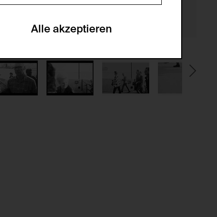
en zu analysieren, damit die Website
he optionalen Cookies akzeptiert oder
Alle akzeptieren
gabe zur Sammlung von Daten und deren
sucher:innen auf der Webseite.
gery (CSRF)" Angriffen über das
nummer um Besucher:innen über mehrere
 können.