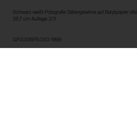
Verwendungszweck:
HTTP Cookie:
Schwarz-weiß-Fotografie Silbergelatine auf Barytpapier (Ab
Domain:
Verwendungszweck:
26,7 cm Auflage 2/3
Speicherdauer:
Drittanbieter:
Domain:
GF0001976.03.0-1998
Speicherdauer:
Drittanbieter:
Leihgeschichte