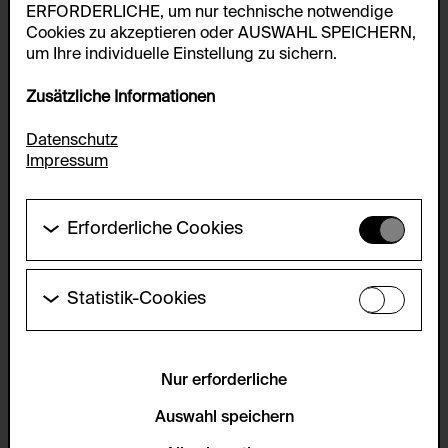
ERFORDERLICHE, um nur technische notwendige
Cookies zu akzeptieren oder AUSWAHL SPEICHERN,
um Ihre individuelle Einstellung zu sichern.
Zusätzliche Informationen
Datenschutz
Impressum
Erforderliche Cookies
Diese Cookies werden benötigt um die
Grundfunktionalität dieser Website zu ermöglichen.
Diese Cookies können daher nicht deaktiviert
Statistik-Cookies
werden.
Diese Cookies ermöglichen es Besucher:innen-
Statistiken zu erfassen sowie das
HTTP Cookie:
Benutzer:innenverhalten zu analysieren, damit die
accepted_optional_cookies_24723
Website laufend verbessert werden kann. Die Daten
Nur erforderliche
werden anonym gehalten.
Verwendungszweck:
Auswahl speichern
Dieses Cookie speichert Informationen, welche
Servicename:
optionalen Cookies akzeptiert oder zurückgewiesen