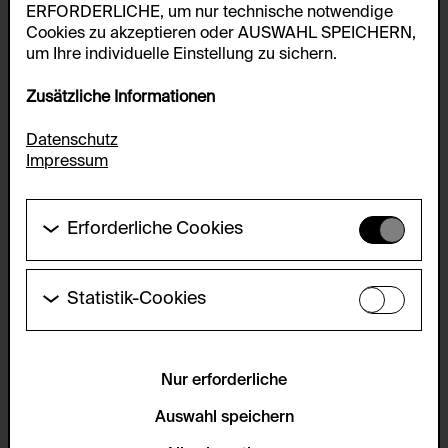
ERFORDERLICHE, um nur technische notwendige
Cookies zu akzeptieren oder AUSWAHL SPEICHERN,
um Ihre individuelle Einstellung zu sichern.
Zusätzliche Informationen
Datenschutz
Impressum
Erforderliche Cookies
Diese Cookies werden benötigt um die
Grundfunktionalität dieser Website zu ermöglichen.
Diese Cookies können daher nicht deaktiviert
Statistik-Cookies
werden.
Diese Cookies ermöglichen es Besucher:innen-
Statistiken zu erfassen sowie das
HTTP Cookie:
Benutzer:innenverhalten zu analysieren, damit die
accepted_optional_cookies_24723
Website laufend verbessert werden kann. Die Daten
Nur erforderliche
werden anonym gehalten.
Verwendungszweck:
Auswahl speichern
Dieses Cookie speichert Informationen, welche
Servicename:
optionalen Cookies akzeptiert oder zurückgewiesen