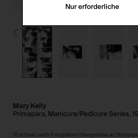
Nur erforderliche
Servicename:
Domain:
Beschreibung:
Speicherdauer:
Drittanbieter:
Privacy Policy:
Besitzer:
HTTP Cookie:
Verwendungszweck:
HTTP Cookie:
Verwendungszweck:
Domain:
Speicherdauer:
Domain:
Drittanbieter:
Speicherdauer:
Mary Kelly
Drittanbieter:
Primapara, Manicure/Pedicure Series, 1
HTTP Cookie:
Verwendungszweck:
HTTP Cookie:
10 schwarz-weiß-Fotografienn Silbergelatine auf Barytpapie
Domain: