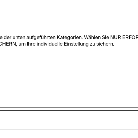
te der unten aufgeführten Kategorien. Wählen Sie NUR ERF
RN, um Ihre individuelle Einstellung zu sichern.
undfunktionalität dieser Website zu ermöglichen. Diese Cooki
accepted_optional_cookies_24723
nnen-Statistiken zu erfassen sowie das Benutzer:innenverhalt
ten werden anonym gehalten.
Dieses Cookie speichert Informationen, welc