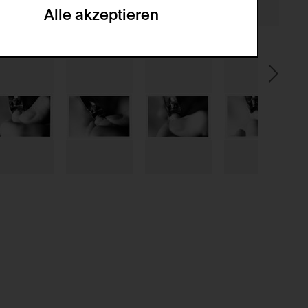
Alle akzeptieren
gabe zur Sammlung von Daten und deren
sucher:innen auf der Webseite.
gery (CSRF)" Angriffen über das
nummer um Besucher:innen über mehrere
 können.
ter Benutzer:innen