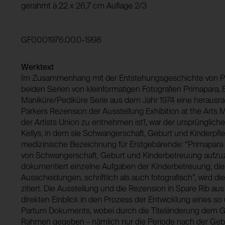
Verwendungszweck:
gerahmt à 22 x 26,7 cm Auflage 2/3
Speicherdauer:
Drittanbieter:
Domain:
GF0001976.00.0-1998
Speicherdauer:
Drittanbieter:
Werktext
Im Zusammenhang mit der Entstehungsgeschichte von 
beiden Serien von kleinformatigen Fotografien Primapara,
Maniküre/Pediküre Serie aus dem Jahr 1974 eine herausra
Parkers Rezension der Ausstellung Exhibition at the Ar
der Artists Union zu entnehmen ist1, war der ursprünglic
Kellys, in dem sie Schwangerschaft, Geburt und Kinderpfle
medizinische Bezeichnung für Erstgebärende: “Primapara i
von Schwangerschaft, Geburt und Kinderbetreuung aufzuz
dokumentiert einzelne Aufgaben der Kinderbetreuung, die
Ausscheidungen, schriftlich als auch fotografisch”, wird di
zitiert. Die Ausstellung und die Rezension in Spare Rib a
direkten Einblick in den Prozess der Entwicklung eines s
Partum Dokuments, wobei durch die Titeländerung dem Ges
Rahmen gegeben – nämlich nur die Periode nach der Geburt