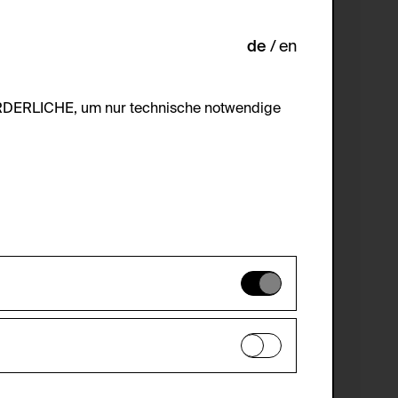
de
en
ORDERLICHE, um nur technische notwendige
es können daher nicht deaktiviert
en zu analysieren, damit die Website
he optionalen Cookies akzeptiert oder