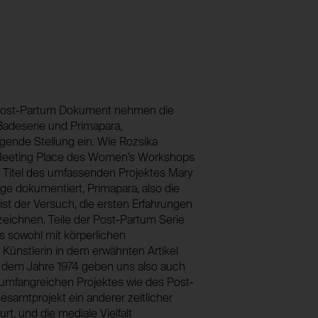
Speichert eine eindeutige Sessionidentifi
2 Wochen
Besuche der gleichen Besucher:innen unte
Nein
foundation.generali.at
Session
Nein
Post-Partum Dokument nehmen die
 Badeserie und Primapara,
gende Stellung ein. Wie Rozsika
ts Meeting Place des Women’s Workshops
he Titel des umfassenden Projektes Mary
ge dokumentiert, Primapara, also die
st der Versuch, die ersten Erfahrungen
eichnen. Teile der Post-Partum Serie
s sowohl mit körperlichen
e Künstlerin in dem erwähnten Artikel
us dem Jahre 1974 geben uns also auch
o umfangreichen Projektes wie des Post-
amtprojekt ein anderer zeitlicher
, und die mediale Vielfalt