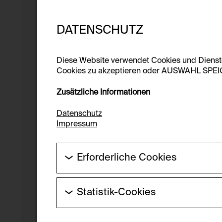
DATENSCHUTZ
Diese Website verwendet Cookies und Diens
Cookies zu akzeptieren oder AUSWAHL SPEICHE
Zusätzliche Informationen
Datenschutz
Impressum
Erforderliche Cookies
Diese Cookies werden benötigt um die Gr
werden.
Statistik-Cookies
HTTP Cookie:
Diese Cookies ermöglichen es Besucher:i
laufend verbessert werden kann. Die Da
Verwendungszweck: