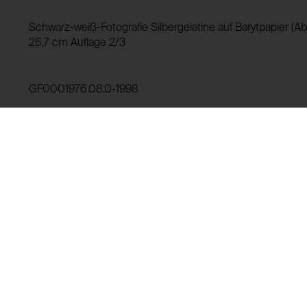
Verwendungszweck:
HTTP Cookie:
Schwarz-weiß-Fotografie Silbergelatine auf Barytpapier (Ab
Domain:
Verwendungszweck:
26,7 cm Auflage 2/3
Speicherdauer:
Drittanbieter:
Domain:
GF0001976.08.0-1998
Speicherdauer:
Drittanbieter:
Leihgeschichte