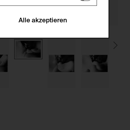
en zu analysieren, damit die Website
he optionalen Cookies akzeptiert oder
Alle akzeptieren
gabe zur Sammlung von Daten und deren
sucher:innen auf der Webseite.
gery (CSRF)" Angriffen über das
nummer um Besucher:innen über mehrere
 können.