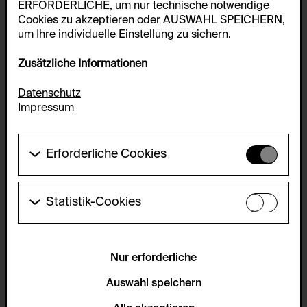
ERFORDERLICHE, um nur technische notwendige
Cookies zu akzeptieren oder AUSWAHL SPEICHERN,
um Ihre individuelle Einstellung zu sichern.
Zusätzliche Informationen
Datenschutz
Impressum
Erforderliche Cookies
Diese Cookies werden benötigt um die
Grundfunktionalität dieser Website zu ermöglichen.
Diese Cookies können daher nicht deaktiviert
Statistik-Cookies
werden.
Diese Cookies ermöglichen es Besucher:innen-
Statistiken zu erfassen sowie das
HTTP Cookie:
Benutzer:innenverhalten zu analysieren, damit die
accepted_optional_cookies_24723
Website laufend verbessert werden kann. Die Daten
Nur erforderliche
werden anonym gehalten.
Verwendungszweck:
Auswahl speichern
Dieses Cookie speichert Informationen, welche
Servicename:
optionalen Cookies akzeptiert oder zurückgewiesen