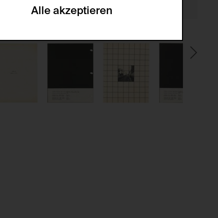
Alle akzeptieren
gabe zur Sammlung von Daten und deren
sucher:innen auf der Webseite.
gery (CSRF)" Angriffen über das
nummer um Besucher:innen über mehrere
 können.
ter Benutzer:innen