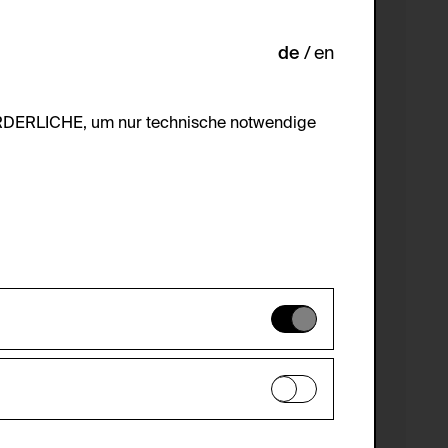
de
en
ORDERLICHE, um nur technische notwendige
es können daher nicht deaktiviert
en zu analysieren, damit die Website
he optionalen Cookies akzeptiert oder