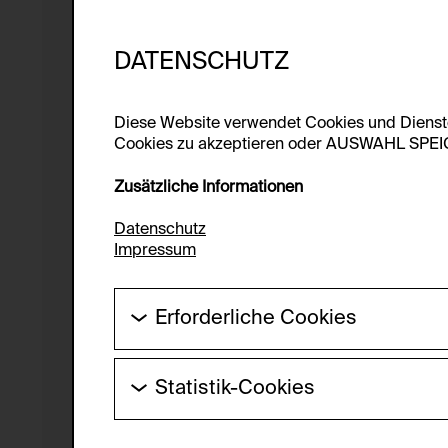
DATENSCHUTZ
Diese Website verwendet Cookies und Diens
Cookies zu akzeptieren oder AUSWAHL SPEICHE
Zusätzliche Informationen
Datenschutz
Impressum
Erforderliche Cookies
Diese Cookies werden benötigt um die Gr
werden.
Statistik-Cookies
HTTP Cookie:
Diese Cookies ermöglichen es Besucher:i
laufend verbessert werden kann. Die Da
Verwendungszweck: