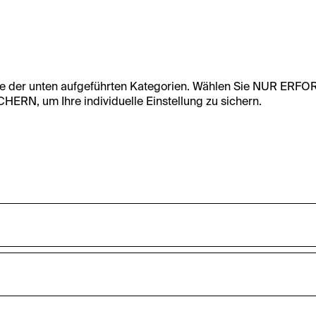
te der unten aufgeführten Kategorien. Wählen Sie NUR ERF
RN, um Ihre individuelle Einstellung zu sichern.
undfunktionalität dieser Website zu ermöglichen. Diese Cooki
accepted_optional_cookies_24723
nnen-Statistiken zu erfassen sowie das Benutzer:innenverhalt
ten werden anonym gehalten.
Dieses Cookie speichert Informationen, welc