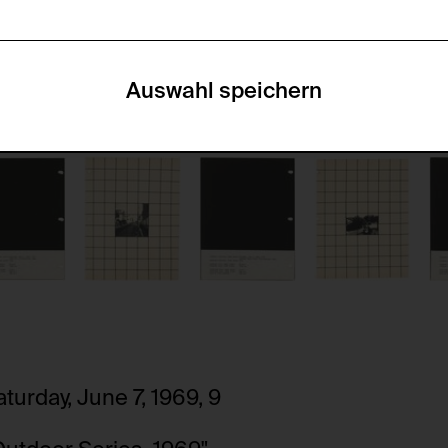
accepted_optional_cookies_24723
nnen-Statistiken zu erfassen sowie das Benutzer:innenverhalt
ten werden anonym gehalten.
Dieses Cookie speichert Informationen, welc
zurückgewiesen wurden.
Auswahl speichern
Matomo
foundation.generali.at
DSGVO konformes Trackingtool mit der Auf
1 Jahr
Auswertung bezüglich des Verhaltens von Be
Nein
/de/datenschutz/
NOUS Wissensmanagement GmbH
csrf_protection_cookie
Mechanismus um vor "Cross Site Request For
_pk_id*
Absenden von Formularen zu schützen.
Speichert eine eindeutige Identifikations
foundation.generali.at
Webseitenbesuche hinweg identifizieren zu
1 Jahr
foundation.generali.at
Nein
13 Monate
aturday, June 7, 1969, 9
Nein