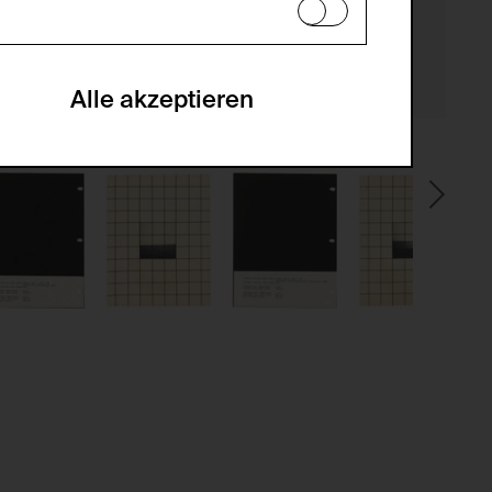
en zu analysieren, damit die Website
he optionalen Cookies akzeptiert oder
Alle akzeptieren
gabe zur Sammlung von Daten und deren
sucher:innen auf der Webseite.
gery (CSRF)" Angriffen über das
nummer um Besucher:innen über mehrere
 können.