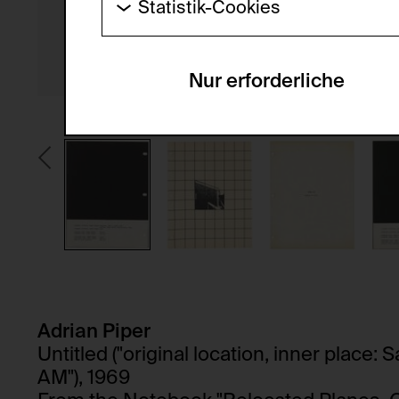
Statistik-Cookies
HTTP Cookie:
Diese Cookies ermöglichen es Besucher:i
laufend verbessert werden kann. Die Da
Verwendungszweck:
Nur erforderliche
Servicename:
Domain:
Beschreibung:
Speicherdauer:
Drittanbieter:
Privacy Policy:
Besitzer:
HTTP Cookie:
Verwendungszweck:
HTTP Cookie:
Verwendungszweck:
Domain:
Speicherdauer:
Domain:
Adrian Piper
Drittanbieter:
Speicherdauer:
Untitled ("original location, inner place: S
Drittanbieter:
AM"), 1969