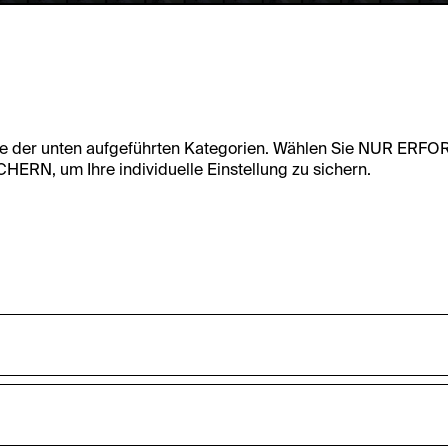
te der unten aufgeführten Kategorien. Wählen Sie NUR ERF
RN, um Ihre individuelle Einstellung zu sichern.
undfunktionalität dieser Website zu ermöglichen. Diese Cooki
accepted_optional_cookies_24723
nnen-Statistiken zu erfassen sowie das Benutzer:innenverhalt