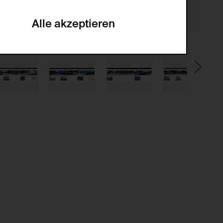
he optionalen Cookies akzeptiert oder
Alle akzeptieren
gabe zur Sammlung von Daten und deren
sucher:innen auf der Webseite.
gery (CSRF)" Angriffen über das
nummer um Besucher:innen über mehrere
 können.
ter Benutzer:innen