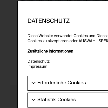
DATENSCHUTZ
Diese Website verwendet Cookies und Diens
Cookies zu akzeptieren oder AUSWAHL SPEICHE
Zusätzliche Informationen
Datenschutz
Impressum
Erforderliche Cookies
Diese Cookies werden benötigt um die Gr
werden.
Statistik-Cookies
HTTP Cookie:
Diese Cookies ermöglichen es Besucher:i