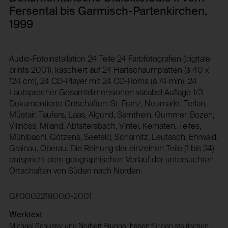
Sammlung von Daten und deren Auswertung
Speicherdauer:
Fersental bis Garmisch-Partenkirchen,
bezüglich des Verhaltens von Besucher:innen auf
der Webseite.
1 Jahr
1999
Privacy Policy:
Drittanbieter:
/de/datenschutz/
Nein
Audio-Fotoinstallation 24 Teile 24 Farbfotografien (digitale
Besitzer:
prints 2001), kaschiert auf 24 Hartschaumplatten (à 40 x
NOUS Wissensmanagement GmbH
124 cm), 24 CD-Player mit 24 CD-Roms (à 74 min), 24
HTTP Cookie:
Lautsprecher Gesamtdimensionen variabel Auflage 1/3
csrf_protection_cookie
Dokumentierte Ortschaften: St. Franz, Neumarkt, Terlan,
HTTP Cookie:
Verwendungszweck:
Müstair, Taufers, Laas, Algund, Sarnthein, Gummer, Bozen,
_pk_id*
Mechanismus um vor "Cross Site Request Forgery
Villnöss, Miland, Abfaltersbach, Vintel, Kematen, Telfes,
(CSRF)" Angriffen über das Absenden von
Verwendungszweck:
Mühlbachl, Götzens, Seefeld, Scharnitz, Leutasch, Ehrwald,
Formularen zu schützen.
Grainau, Oberau. Die Reihung der einzelnen Teile (1 bis 24)
Speichert eine eindeutige Identifikationsnummer
Domain:
um Besucher:innen über mehrere
entspricht dem geographischen Verlauf der untersuchten
Webseitenbesuche hinweg identifizieren zu
foundation.generali.at
Ortschaften von Süden nach Norden.
können.
Speicherdauer:
Domain:
1 Jahr
GF0002219.00.0-2001
foundation.generali.at
Drittanbieter:
Werktext
Speicherdauer:
Nein
Michael Schuster und Norbert Brunner haben für den steirischen