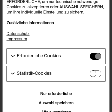
ERFORDERLICHE, um nur technische notwendige
Cookies zu akzeptieren oder AUSWAHL SPEICHERN,
um Ihre individuelle Einstellung zu sichern.
Zusätzliche Informationen
Datenschutz
Impressum
Erforderliche Cookies
Diese Cookies werden benötigt um die
Grundfunktionalität dieser Website zu ermöglichen.
Diese Cookies können daher nicht deaktiviert
Statistik-Cookies
werden.
Diese Cookies ermöglichen es Besucher:innen-
Statistiken zu erfassen sowie das
HTTP Cookie:
Benutzer:innenverhalten zu analysieren, damit die
accepted_optional_cookies_24723
Website laufend verbessert werden kann. Die Daten
Nur erforderliche
werden anonym gehalten.
Verwendungszweck:
Auswahl speichern
Dieses Cookie speichert Informationen, welche
Servicename:
optionalen Cookies akzeptiert oder zurückgewiesen