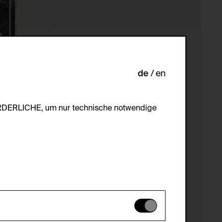
de
en
ORDERLICHE, um nur technische notwendige
es können daher nicht deaktiviert