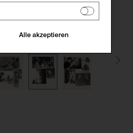
en zu analysieren, damit die Website
he optionalen Cookies akzeptiert oder
Alle akzeptieren
gabe zur Sammlung von Daten und deren
sucher:innen auf der Webseite.
gery (CSRF)" Angriffen über das
nummer um Besucher:innen über mehrere
 können.