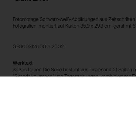
HTTP Cookie:
Verwendungszweck:
Fotomotage Schwarz-weiß-Abbildungen aus Zeitschriften m
HTTP Cookie:
Fotografien, montiert auf Karton 35,9 x 29,3 cm, gerahmt
Domain:
Verwendungszweck:
Speicherdauer:
Drittanbieter:
Domain:
GF0003126.00.0-2002
Speicherdauer:
Werktext
Drittanbieter:
Süßes Leben Die Serie besteht aus insgesamt 21 Seiten mi
”Skandalkolumnen” von Tageszeitungen, kombiniert mit
Künstlerin. (Sanja Ivekovic)
Leihgeschichte