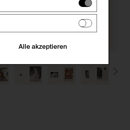
es können daher nicht deaktiviert
en zu analysieren, damit die Website
he optionalen Cookies akzeptiert oder
Alle akzeptieren
gabe zur Sammlung von Daten und deren
sucher:innen auf der Webseite.
gery (CSRF)" Angriffen über das
nummer um Besucher:innen über mehrere
 können.