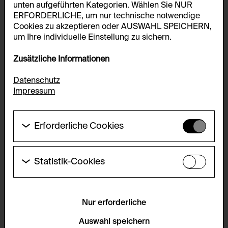
unten aufgeführten Kategorien. Wählen Sie NUR
ERFORDERLICHE, um nur technische notwendige
Cookies zu akzeptieren oder AUSWAHL SPEICHERN,
um Ihre individuelle Einstellung zu sichern.
Zusätzliche Informationen
Datenschutz
Impressum
Erforderliche Cookies
Diese Cookies werden benötigt um die
Grundfunktionalität dieser Website zu ermöglichen.
Diese Cookies können daher nicht deaktiviert
Statistik-Cookies
werden.
Diese Cookies ermöglichen es Besucher:innen-
Statistiken zu erfassen sowie das
HTTP Cookie:
Benutzer:innenverhalten zu analysieren, damit die
accepted_optional_cookies_24723
Website laufend verbessert werden kann. Die Daten
Nur erforderliche
werden anonym gehalten.
Verwendungszweck:
Auswahl speichern
Dieses Cookie speichert Informationen, welche