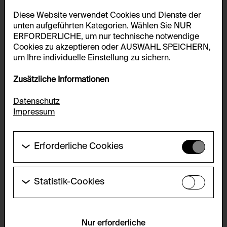
Diese Website verwendet Cookies und Dienste der
unten aufgeführten Kategorien. Wählen Sie NUR
ERFORDERLICHE, um nur technische notwendige
Cookies zu akzeptieren oder AUSWAHL SPEICHERN,
um Ihre individuelle Einstellung zu sichern.
Zusätzliche Informationen
Datenschutz
Impressum
Erforderliche Cookies
Diese Cookies werden benötigt um die
Grundfunktionalität dieser Website zu ermöglichen.
Diese Cookies können daher nicht deaktiviert
Statistik-Cookies
werden.
Diese Cookies ermöglichen es Besucher:innen-
Statistiken zu erfassen sowie das
HTTP Cookie:
Benutzer:innenverhalten zu analysieren, damit die
accepted_optional_cookies_24723
Website laufend verbessert werden kann. Die Daten
Nur erforderliche