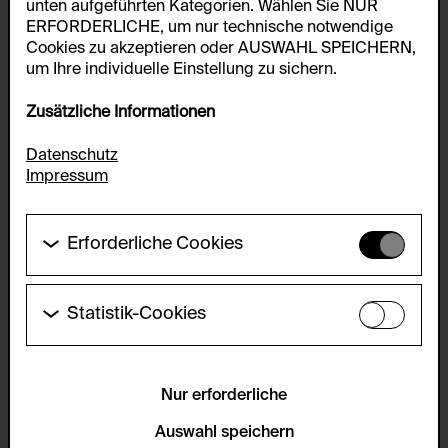
unten aufgeführten Kategorien. Wählen Sie NUR
ERFORDERLICHE, um nur technische notwendige
Cookies zu akzeptieren oder AUSWAHL SPEICHERN,
um Ihre individuelle Einstellung zu sichern.
Zusätzliche Informationen
Datenschutz
Impressum
Erforderliche Cookies
Diese Cookies werden benötigt um die
Grundfunktionalität dieser Website zu ermöglichen.
Diese Cookies können daher nicht deaktiviert
Statistik-Cookies
werden.
Diese Cookies ermöglichen es Besucher:innen-
Statistiken zu erfassen sowie das
HTTP Cookie:
Benutzer:innenverhalten zu analysieren, damit die
accepted_optional_cookies_24723
Website laufend verbessert werden kann. Die Daten
Nur erforderliche
werden anonym gehalten.
Verwendungszweck:
Auswahl speichern
Dieses Cookie speichert Informationen, welche