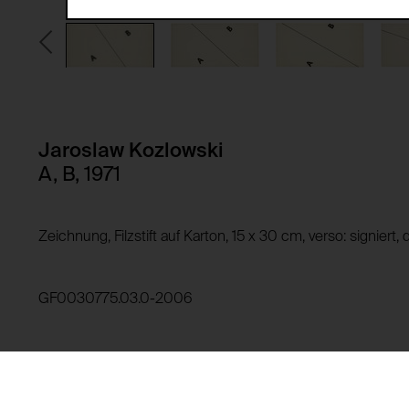
Speicherdauer:
Drittanbieter:
Privacy Policy:
Besitzer:
HTTP Cookie:
Verwendungszweck:
HTTP Cookie:
Jaroslaw Kozlowski
Verwendungszweck:
A, B, 1971
Domain:
Speicherdauer:
Domain:
Drittanbieter:
Speicherdauer:
Zeichnung, Filzstift auf Karton, 15 x 30 cm, verso: signiert
Drittanbieter:
HTTP Cookie:
GF0030775.03.0-2006
Verwendungszweck:
HTTP Cookie:
Domain:
Verwendungszweck:
Speicherdauer:
Drittanbieter:
Domain: