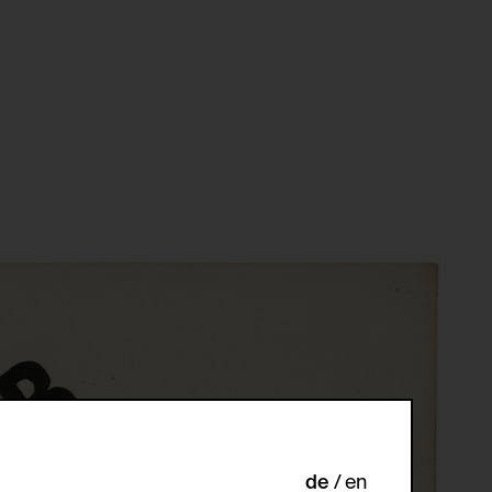
de
en