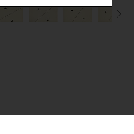
sucher:innen auf der Webseite.
gery (CSRF)" Angriffen über das
nummer um Besucher:innen über mehrere
 können.
ter Benutzer:innen
kationsnummer um unterschiedliche
rscheiden zu können.