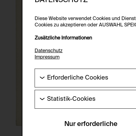
Diese Website verwendet Cookies und Diens
Cookies zu akzeptieren oder AUSWAHL SPEICHE
Zusätzliche Informationen
Datenschutz
Impressum
Erforderliche Cookies
Diese Cookies werden benötigt um die Gr
werden.
Statistik-Cookies
HTTP Cookie:
Diese Cookies ermöglichen es Besucher:i
laufend verbessert werden kann. Die Da
Verwendungszweck:
Nur erforderliche
Servicename:
Domain:
Beschreibung: