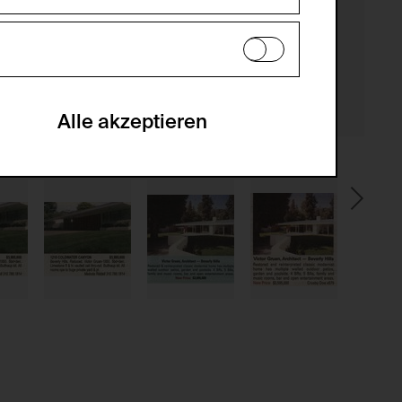
es können daher nicht deaktiviert
en zu analysieren, damit die Website
he optionalen Cookies akzeptiert oder
Alle akzeptieren
gabe zur Sammlung von Daten und deren
sucher:innen auf der Webseite.
gery (CSRF)" Angriffen über das
nummer um Besucher:innen über mehrere
 können.