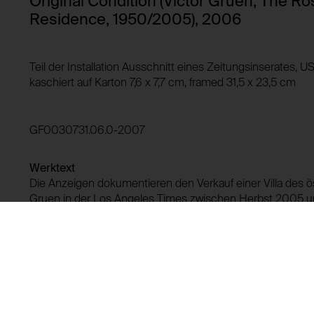
Original Condition (Victor Gruen, The R
Drittanbieter:
Residence, 1950/2005), 2006
HTTP Cookie:
Verwendungszweck:
HTTP Cookie:
Teil der Installation Ausschnitt eines Zeitungsinserates, 
Domain:
Verwendungszweck:
kaschiert auf Karton 7,6 x 7,7 cm, framed 31,5 x 23,5 cm
Speicherdauer:
Drittanbieter:
Domain:
GF0030731.06.0-2007
Speicherdauer:
Drittanbieter:
Werktext
Die Anzeigen dokumentieren den Verkauf einer Villa des ö
Gruen in der Los Angeles Times zwischen Herbst 2005 un
1938 nach New York emigrieren musste, gilt als der Erfind
mall.".
Leihgeschichte