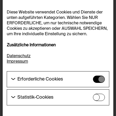
Diese Website verwendet Cookies und Dienste der
unten aufgeführten Kategorien. Wählen Sie NUR
ERFORDERLICHE, um nur technische notwendige
Cookies zu akzeptieren oder AUSWAHL SPEICHERN,
um Ihre individuelle Einstellung zu sichern.
Zusätzliche Informationen
Datenschutz
Impressum
Erforderliche Cookies
Diese Cookies werden benötigt um die
Grundfunktionalität dieser Website zu ermöglichen.
Diese Cookies können daher nicht deaktiviert
Statistik-Cookies
werden.
Diese Cookies ermöglichen es Besucher:innen-
Statistiken zu erfassen sowie das
HTTP Cookie:
Benutzer:innenverhalten zu analysieren, damit die