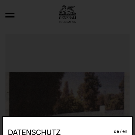
Original Condition (Victor Gruen, The
DATENSCHUTZ
de
en